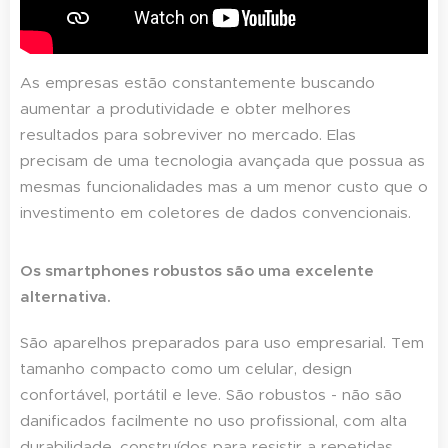
As empresas estão constantemente buscando
aumentar a produtividade e obter melhores
resultados para sobreviver no mercado. Elas
precisam de uma tecnologia avançada que possua as
mesmas funcionalidades mas a um menor custo que o
investimento em coletores de dados convencionais.
Os smartphones robustos são uma excelente
alternativa.
São aparelhos preparados para uso empresarial. Tem
tamanho compacto como um celular, design
confortável, portátil e leve. São robustos - não são
danificados facilmente no uso profissional, com alta
durabilidade, construídos para resistir a repetidas