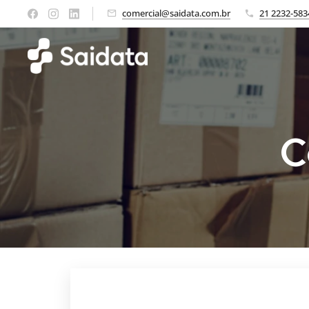
comercial@saidata.com.br
21 2232-583
C