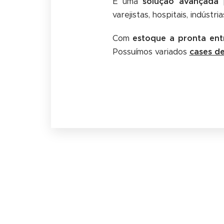
É uma
solução avançada
p
varejistas, hospitais, indúst
Com
estoque a pronta ent
Possuímos variados
cases d